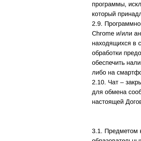
программы, иск
который принад
2.9. Программное
Chrome и/или ан
находящихся в с
обработки пред
обеспечить нал
либо на смартф
2.10. Чат – зак
для обмена соо
настоящей Дого
3.1. Предметом 
образовательных