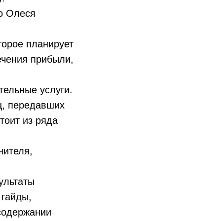
о Олеся
торое планирует
ечения прибыли,
тельные услуги.
иц, передавших
тоит из ряда
нителя,
ультаты
 гайды,
 содержании