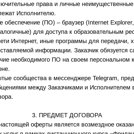
лючительные права и личные неимущественные 
лежат Исполнителю.
 обеспечение (ПО) – браузер (Internet Explorer,
алогичные) для доступа к образовательным ре
ети Интернет, иные программы для передачи, 
оставляемой информации. Заказчик обязуется с
ичие необходимого ПО на своем персональном 
оне.
рытые сообщества в мессенджере Telegram, пре
бщениями между Заказчиками и Исполнителем 
вора.
3. ПРЕДМЕТ ДОГОВОРА
настоящей оферты является возмездное оказан
 услуг в рамках дистанционного курса «Фрилан