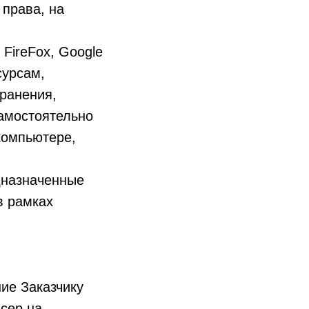
права, на
 FireFox, Google
сурсам,
хранения,
амостоятельно
компьютере,
дназначенные
в рамках
ие Заказчику
сер на