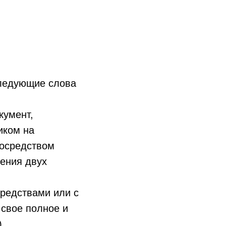
следующие слова
кумент,
иком на
посредством
ения двух
средствами или с
свое полное и
.