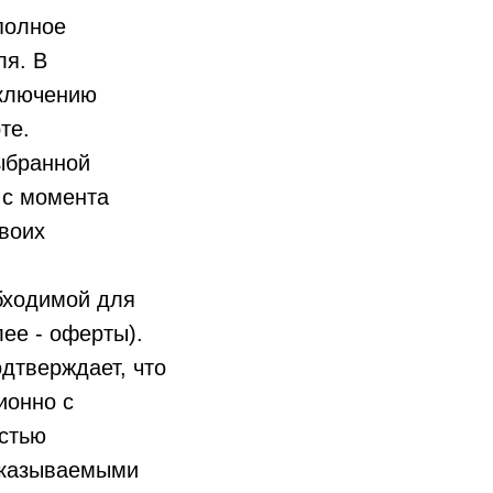
полное
ля. В
аключению
те.
ыбранной
 с момента
своих
обходимой для
ее - оферты).
дтверждает, что
ионно с
остью
 оказываемыми