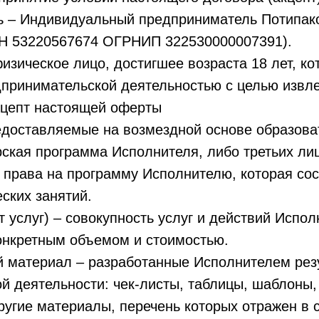
ль – Индивидуальный предприниматель Потипак
Н 53220567674 ОГРНИП 322530000007391).
изическое лицо, достигшее возраста 18 лет, ко
дпринимательской деятельностью с целью извл
цепт настоящей оферты
редоставляемые на возмездной основе образова
орская программа Исполнителя, либо третьих л
права на программу Исполнителю, которая сос
еских занятий.
т услуг) – совокупность услуг и действий Испол
онкретным объемом и стоимостью.
й материал – разработанные Исполнителем рез
й деятельности: чек-листы, таблицы, шаблоны,
ругие материалы, перечень которых отражен в