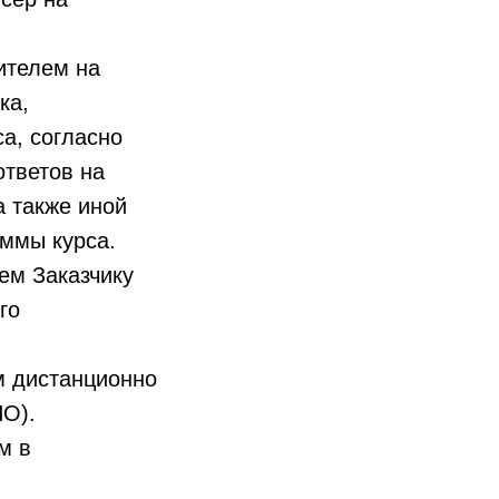
ителем на
ка,
а, согласно
ответов на
а также иной
ммы курса.
ем Заказчику
го
м дистанционно
ПО).
м в