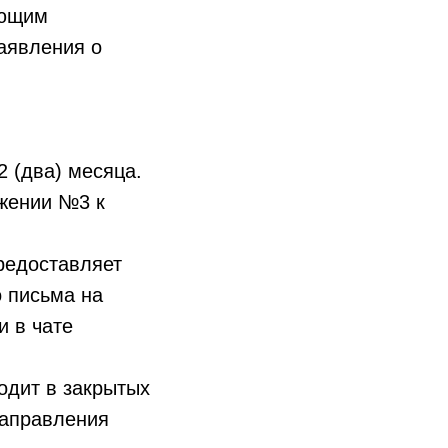
ающим
аявления о
2 (два) месяца.
ожении №3 к
предоставляет
о письма на
и в чате
одит в закрытых
направления