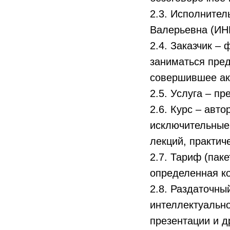
2.3. Исполните
Валерьевна (ИН
2.4. Заказчик
–
ф
заниматься пре
совершившее ак
2.5. Услуга – п
2.6. Курс – авт
исключительные 
лекций, практич
2.7. Тариф (паке
определенная к
2.8. Раздаточны
интеллектуально
презентации и д