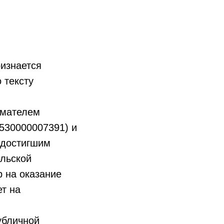
ризнается
 тексту
имателем
530000007391) и
 достигшим
ельской
р на оказание
ет на
убличной